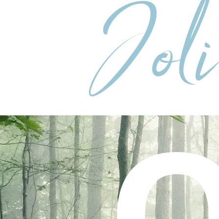
Jol
O