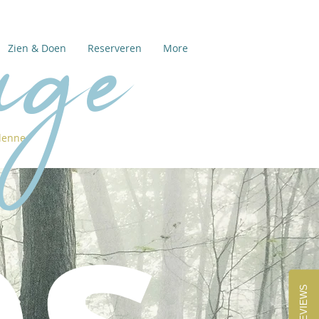
age
Zien & Doen
Reserveren
More
denne
ps
REVIEWS