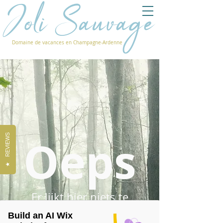
Joli Sauvage
Domaine de vacances en Champagne-Ardenne
Oeps
REVIEWS
★
Er lijkt hier niets te
zijn...
Build an AI Wix