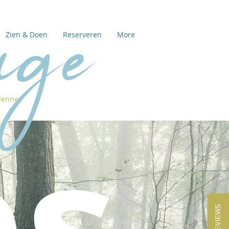
age
Zien & Doen
Reserveren
More
denne
ps
REVIEWS