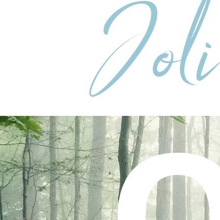
Jol
O